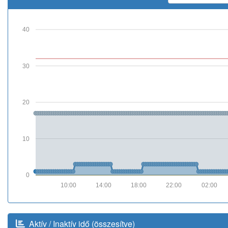
40
30
20
10
0
10:00
14:00
18:00
22:00
02:00
Aktív / Inaktív idő (összesítve)