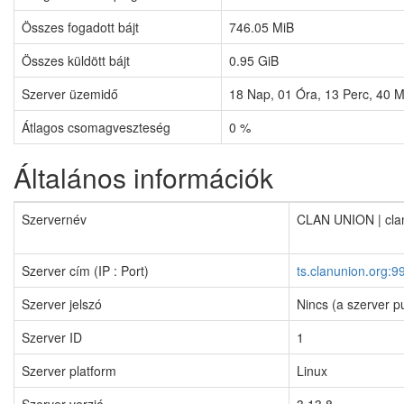
Összes fogadott bájt
746.05 MiB
Összes küldött bájt
0.95 GiB
Szerver üzemidő
18
Nap,
01
Óra,
13
Perc,
40
M
Átlagos csomagveszteség
0 %
Általános információk
Szervernév
CLAN UNION | cla
Szerver cím (IP : Port)
ts.clanunion.org:9
Szerver jelszó
Nincs (a szerver p
Szerver ID
1
Szerver platform
Linux