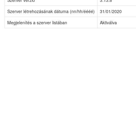
Szerver verzió
3.13.8
Szerver létrehozásának dátuma (nn/hh/éééé)
31/01/2020
Megjelenítés a szerver listában
Aktiválva
Impresszum
Adatvédelmi irányelvek