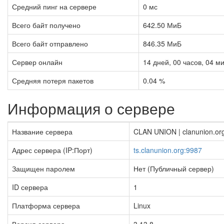
Средний пинг на сервере
0 мс
Всего байт получено
642.50 МиБ
Всего байт отправлено
846.35 МиБ
Сервер онлайн
14
дней,
00
часов,
04
ми
Средняя потеря пакетов
0.04 %
Информация о сервере
Название сервера
CLAN UNION | clanunion.or
Адрес сервера (IP:Порт)
ts.clanunion.org:9987
Защищен паролем
Нет (Публичный сервер)
ID сервера
1
Платформа сервера
Linux