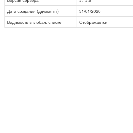
Версия сервера
3.13.8
Дата создания (дд/мм/гггг)
31/01/2020
Видимость в глобал. списке
Отображается
Imprint
Privacy Policy