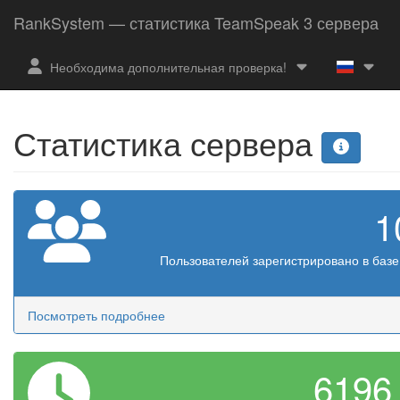
RankSystem — статистика TeamSpeak 3 сервера
Необходима дополнительная проверка!
Статистика сервера
1
Пользователей зарегистрировано в баз
Посмотреть подробнее
619