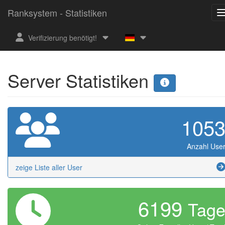
Ranksystem - Statistiken
Verifizierung benötigt!
Server Statistiken
105
Anzahl Use
zeige Liste aller User
6199
Tag