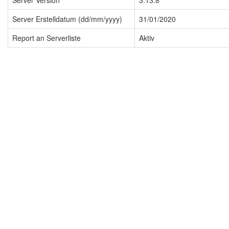
Server Version
3.13.8
Server Erstelldatum (dd/mm/yyyy)
31/01/2020
Report an Serverliste
Aktiv
Impressum
Datenschutzerklärung