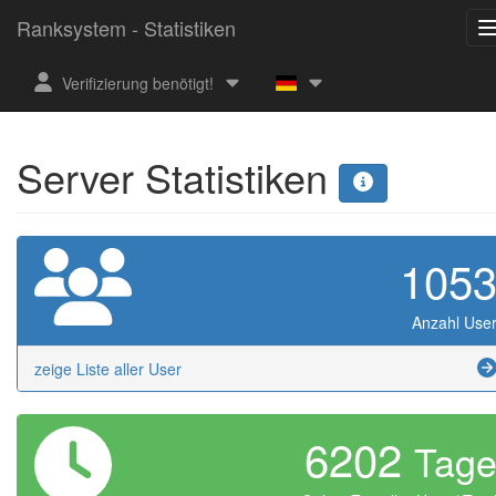
Ranksystem - Statistiken
Verifizierung benötigt!
Server Statistiken
105
Anzahl Use
zeige Liste aller User
6202
Tag