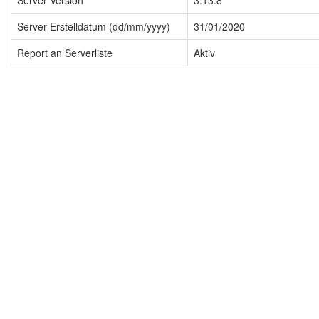
Server Version
3.13.8
Server Erstelldatum (dd/mm/yyyy)
31/01/2020
Report an Serverliste
Aktiv
Impressum
Datenschutzerklärung