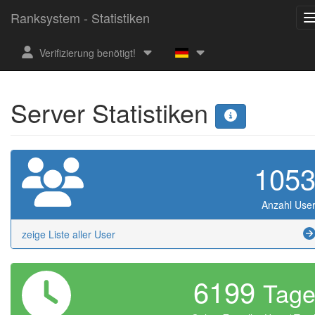
Ranksystem - Statistiken
Verifizierung benötigt!
Server Statistiken
105
Anzahl Use
zeige Liste aller User
6199
Tag