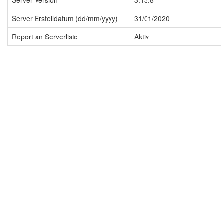
Server Version
3.13.8
Server Erstelldatum (dd/mm/yyyy)
31/01/2020
Report an Serverliste
Aktiv
Impressum
Datenschutzerklärung