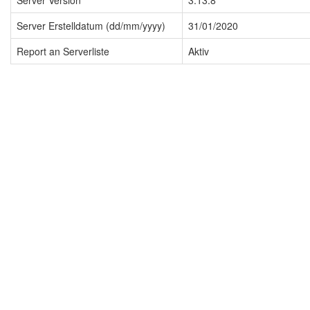
Server Version
3.13.8
Server Erstelldatum (dd/mm/yyyy)
31/01/2020
Report an Serverliste
Aktiv
Impressum
Datenschutzerklärung