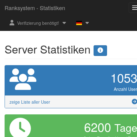
Ranksystem - Statistiken
Verifizierung benötigt!
Server Statistiken
105
Anzahl Use
zeige Liste aller User
6200
Tag