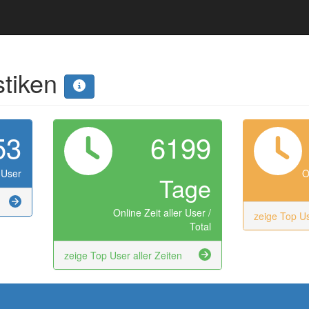
stiken
53
6199
 User
O
Tage
Online Zeit aller User /
zeige Top U
Total
zeige Top User aller Zeiten