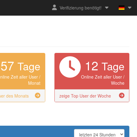
Verifizierung benötigt!
57
12
Tage
Tage
nline Zeit aller User /
Online Zeit aller User /
Monat
Woche
ser des Monats
zeige Top User der Woche