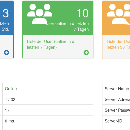
3
10
etzten
User online in d. letzten
Us
 Std.
7 Tagen
Liste der User (online in d.
Liste der Use
letzten 7 Tagen)
letzten 30 T
Online
Server Name
1 / 32
Server Adress
17
Server Passw
0 ms
Server-ID