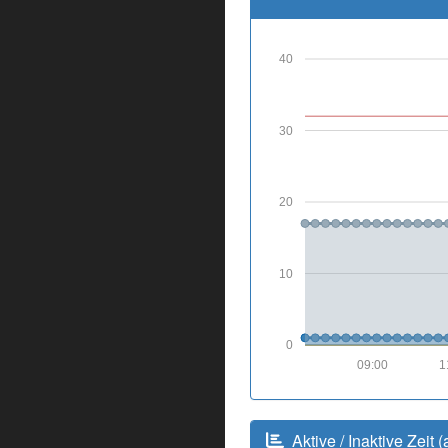
40
30
20
10
0
09:00
1
Aktive / Inaktive Zeit (