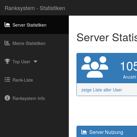
Ranksystem - Statistiken
Server Statistiken
Server Stati
Meine Statistiken
10
Top User
Anzahl
Rank-Liste
zeige Liste aller User
Ranksystem Info
Server Nutzung