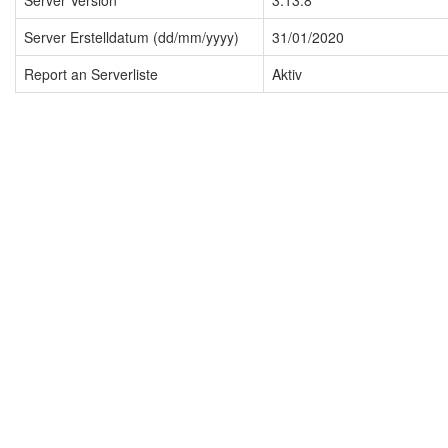
Server Version
3.13.8
Server Erstelldatum (dd/mm/yyyy)
31/01/2020
Report an Serverliste
Aktiv
Impressum
Datenschutzerklärung