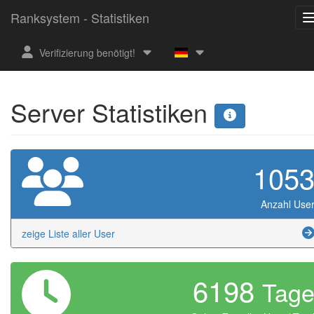
Ranksystem - Statistiken
Verifizierung benötigt!
Server Statistiken
105
Anzahl Use
zeige Liste aller User
6198
Tag