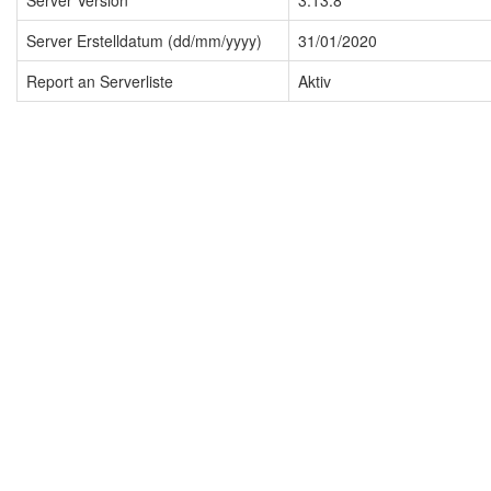
Server Version
3.13.8
Server Erstelldatum (dd/mm/yyyy)
31/01/2020
Report an Serverliste
Aktiv
Impressum
Datenschutzerklärung