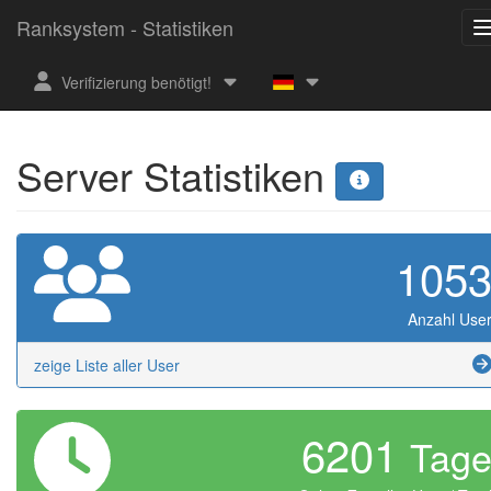
Ranksystem - Statistiken
Verifizierung benötigt!
Server Statistiken
105
Anzahl Use
zeige Liste aller User
6201
Tag