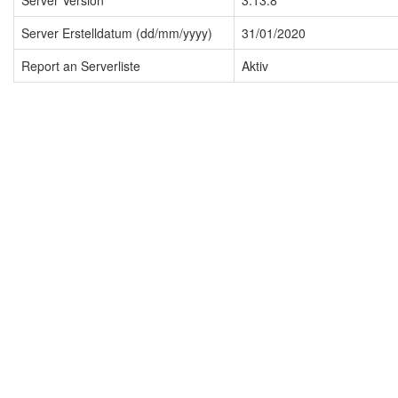
Server Version
3.13.8
Server Erstelldatum (dd/mm/yyyy)
31/01/2020
Report an Serverliste
Aktiv
Impressum
Datenschutzerklärung