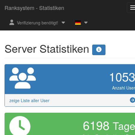
Ranksystem - Statistiken
Verifizierung benötigt!
Server Statistiken
105
Anzahl Use
zeige Liste aller User
6198
Tag