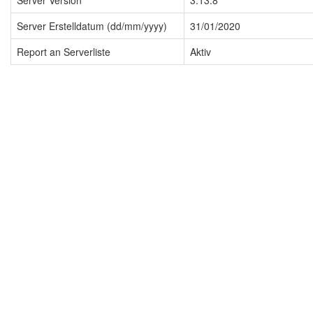
Server Version
3.13.8
Server Erstelldatum (dd/mm/yyyy)
31/01/2020
Report an Serverliste
Aktiv
Impressum
Datenschutzerklärung