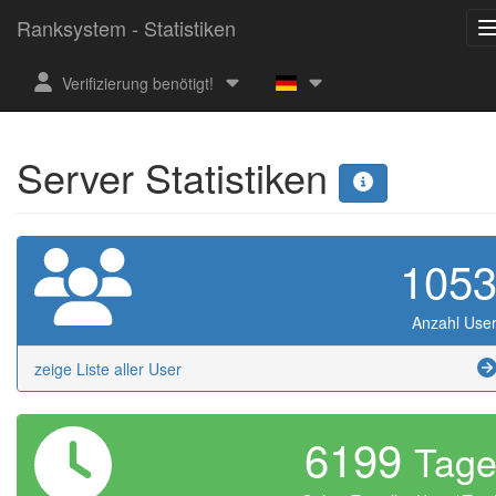
Ranksystem - Statistiken
Verifizierung benötigt!
Server Statistiken
105
Anzahl Use
zeige Liste aller User
6199
Tag