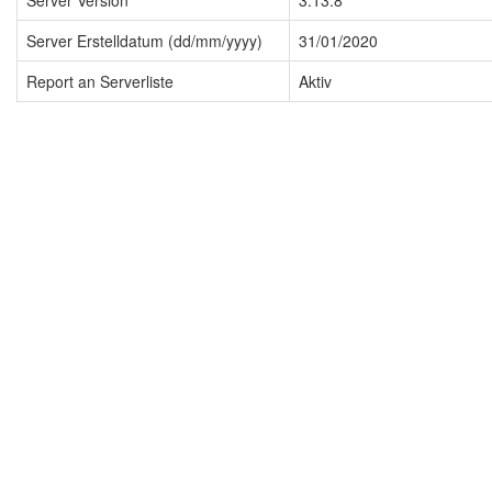
Server Version
3.13.8
Server Erstelldatum (dd/mm/yyyy)
31/01/2020
Report an Serverliste
Aktiv
Impressum
Datenschutzerklärung