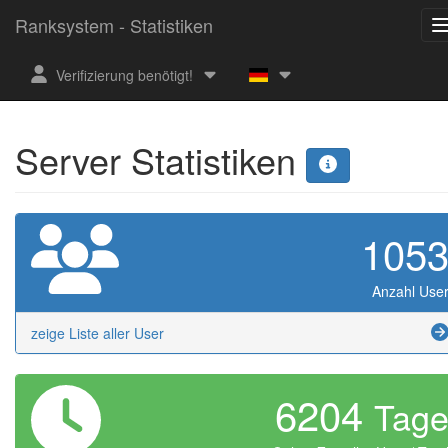
Ranksystem - Statistiken
Verifizierung benötigt!
Server Statistiken
105
Anzahl Use
zeige Liste aller User
6204
Tag